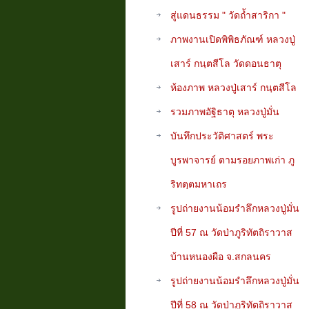
สู่แดนธรรม " วัดถ้ำสาริกา "
ภาพงานเปิดพิพิธภัณฑ์ หลวงปู่
เสาร์ กนฺตสีโล วัดดอนธาตุ
ห้องภาพ หลวงปู่เสาร์ กนฺตสีโล
รวมภาพอัฐิธาตุ หลวงปู่มั่น
บันทึกประวัติศาสตร์ พระ
บูรพาจารย์ ตามรอยภาพเก่า ภู
ริทตฺตมหาเถร
รูปถ่ายงานน้อมรำลึกหลวงปู่มั่น
ปีที่ 57 ณ วัดป่าภูริทัตถิราวาส
บ้านหนองผือ จ.สกลนคร
รูปถ่ายงานน้อมรำลึกหลวงปู่มั่น
ปีที่ 58 ณ วัดป่าภูริทัตถิราวาส