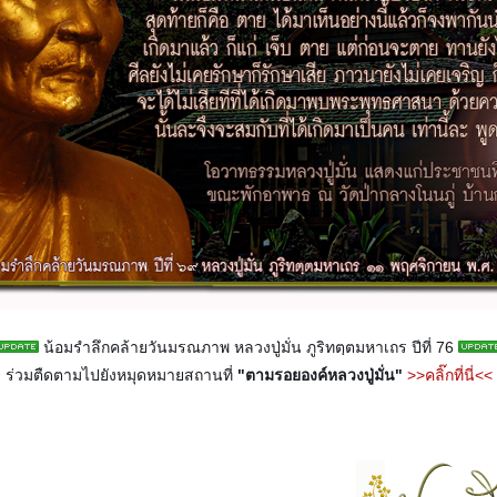
น้อมรำลึกคล้ายวันมรณภาพ หลวงปู่มั่น ภูริทตฺตมหาเถร ปีที่ 76
ร่วมตืดตามไปยังหมุดหมายสถานที่
"ตามรอยองค์หลวงปู่มั่น"
>>คลิ๊กที่นี่<<