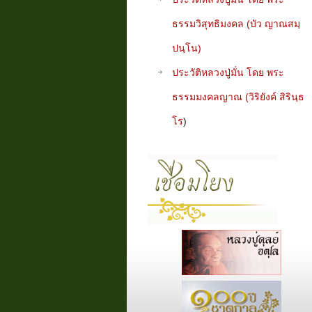
ธรรมวิสุทธิมงคล (บัว ญาณสมฺ
ปนฺโน)
ประวัติหลวงปู่มั่น โดย พระ
ธรรมมงคลญาณ (วิริยังค์ สิรินฺธ
โร
)