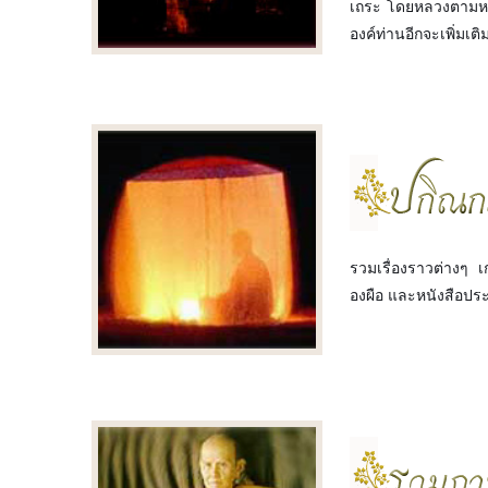
เถระ โดยหลวงตามห
องค์ท่านอีกจะเพิ่มเ
รวมเรื่องราวต่างๆ เ
องผือ และหนังสือปร