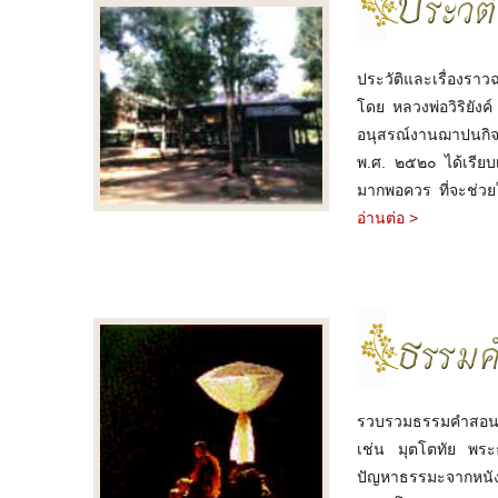
ประวัติและเรื่องราว
โดย หลวงพ่อวิริยังค์
อนุสรณ์งานฌาปนกิจ
พ.ศ. ๒๕๒๐ ได้เรียบเร
มากพอควร ที่จะช่วยให้เ
อ่านต่อ >
รวบรวมธรรมคำสอนขอ
เช่น มุตโตทัย พร
ปัญหาธรรมะจากหนังส