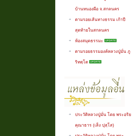
บ้านหนองผือ จ.สกลนคร
ตามรอยเส้นทางธรรม เก้าปี
สุดท้ายในสกลนคร
ห้องสมุดธรรมะ
ตามรอยธรรมองค์หลวงปู่มั่น ภู
ริทตฺโต
ประวัติหลวงปู่มั่น โดย พระอริย
คุณาธาร (เส็ง ปุสฺโส)
ประวัติหลวงปู่มั่น โดย พระ