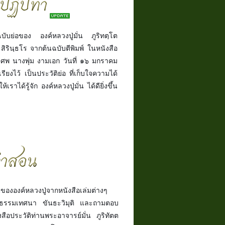
ฉบับย่อของ องค์หลวงปู่มั่น ภูริทตฺโต
 สิรินฺธโร จากต้นฉบับตีพิมพ์ ในหนังสือ
ศพ นางพุ่ม งามเอก วันที่ ๑๖ มกราคม
ียงไว้ เป็นประวัติย่อ ที่เก็บใจความได้
ราได้รู้จัก องค์หลวงปู่มั่น ได้ดียิ่งขึ้น
งองค์หลวงปู่จากหนังสือเล่มต่างๆ
ะธรรมเทศนา ขันธะวิมุติ และถามตอบ
ือประวัติท่านพระอาจารย์มั่น ภูริทัตต