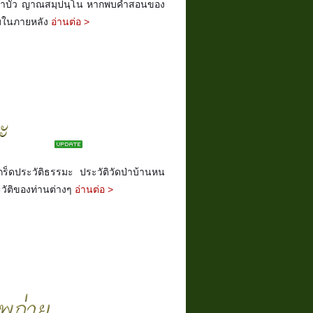
าบัว ญาณสมฺปนฺโน หากพบคำสอนของ
ติมในภายหลัง
อ่านต่อ >
กร็ดประวัติธรรมะ ประวัติวัดป่าบ้านหน
ะวัติของท่านต่างๆ
อ่านต่อ >