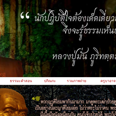
ธรรมะคำสอน
ปกิณกะ
รวมภาพถ่าย
ครูบาอาจ